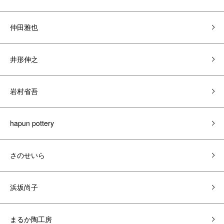
仲田雅也
井形伸之
岩村省吾
hapun pottery
さのせいら
浜坂尚子
まるか陶工房