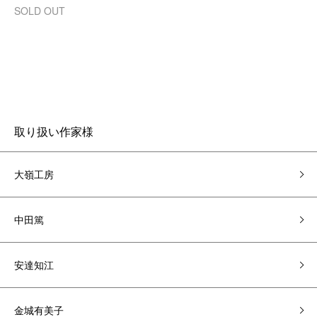
SOLD OUT
取り扱い作家様
大嶺工房
中田篤
安達知江
金城有美子