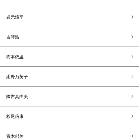
岩元鐘平
吉澤浩
梅本依里
紺野乃芙子
國吉真由美
杉尾信康
青木郁美