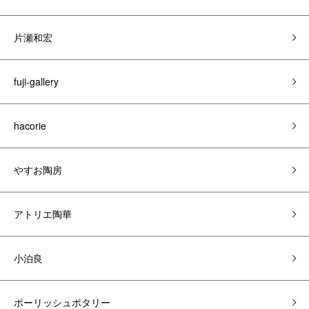
片瀬和宏
fuji-gallery
hacorie
やすお陶房
アトリエ陶華
小泊良
ポーリッシュポタリー