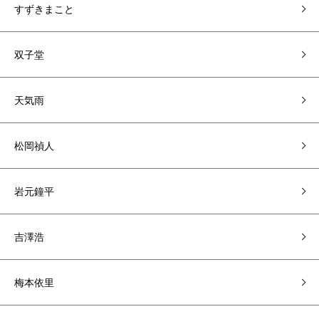
すずきまこと
双子堂
天気雨
松岡禎人
岩元鐘平
吉澤浩
梅本依里