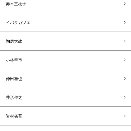
赤木三枝子
イバタカツエ
陶房大政
小林幸市
仲田雅也
井形伸之
岩村省吾