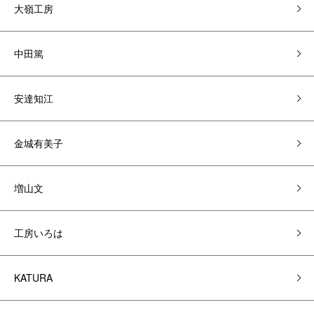
大嶺工房
中田篤
安達知江
金城有美子
増山文
工房いろは
KATURA