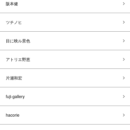
阪本健
ツチノヒ
目に映ル景色
アトリエ野恵
片瀬和宏
fuji-gallery
hacorie