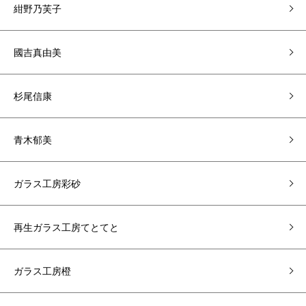
紺野乃芙子
國吉真由美
杉尾信康
青木郁美
ガラス工房彩砂
再生ガラス工房てとてと
ガラス工房橙