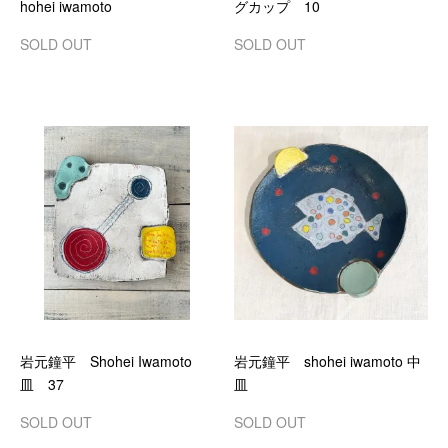
hohei iwamoto
グカップ 10
SOLD OUT
SOLD OUT
岩元鐘平 Shohei Iwamoto
岩元鐘平 shohei iwamoto 中
皿 37
皿
SOLD OUT
SOLD OUT