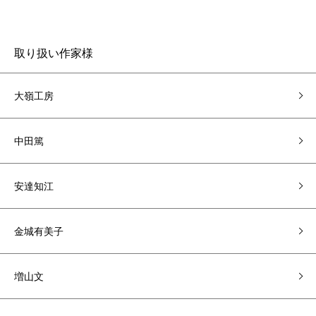
取り扱い作家様
大嶺工房
中田篤
安達知江
金城有美子
増山文