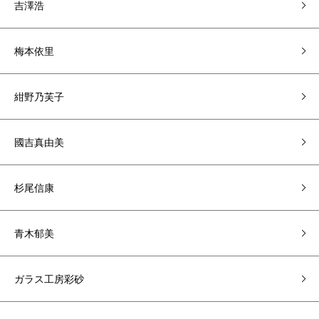
吉澤浩
梅本依里
紺野乃芙子
國吉真由美
杉尾信康
青木郁美
ガラス工房彩砂