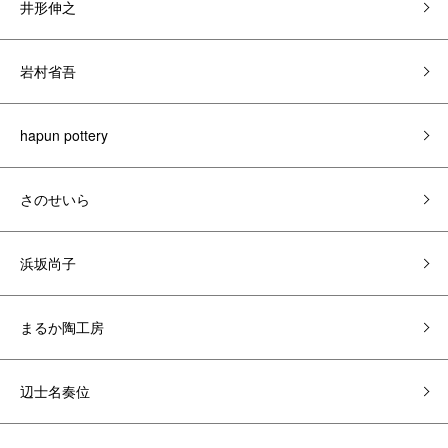
井形伸之
岩村省吾
hapun pottery
さのせいら
浜坂尚子
まるか陶工房
辺士名奏位