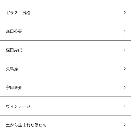
ガラス工房橙
森田公亮
森田みほ
矢島操
宇田康介
ヴィンテージ
土から生まれた僕たち