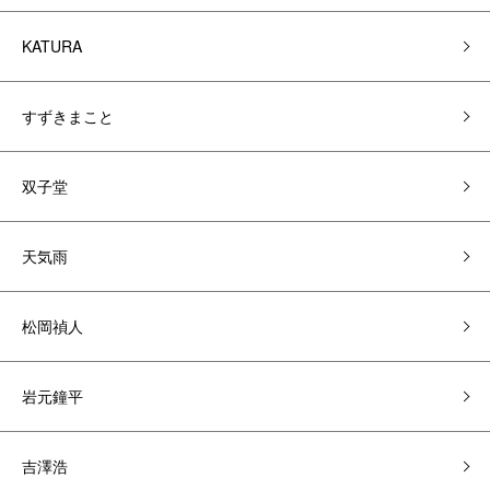
KATURA
すずきまこと
双子堂
天気雨
松岡禎人
岩元鐘平
吉澤浩