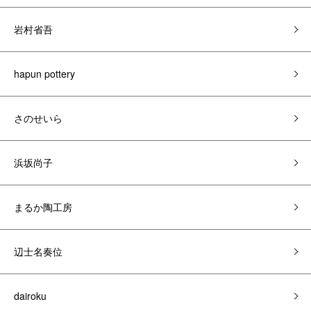
岩村省吾
hapun pottery
さのせいら
浜坂尚子
まるか陶工房
辺士名奏位
dairoku