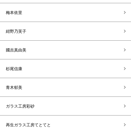
梅本依里
紺野乃芙子
國吉真由美
杉尾信康
青木郁美
ガラス工房彩砂
再生ガラス工房てとてと