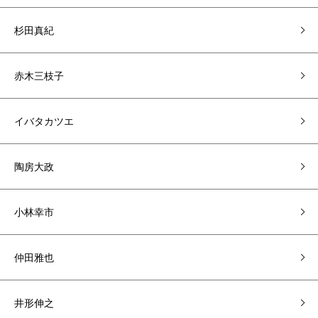
杉田真紀
赤木三枝子
イバタカツエ
陶房大政
小林幸市
仲田雅也
井形伸之