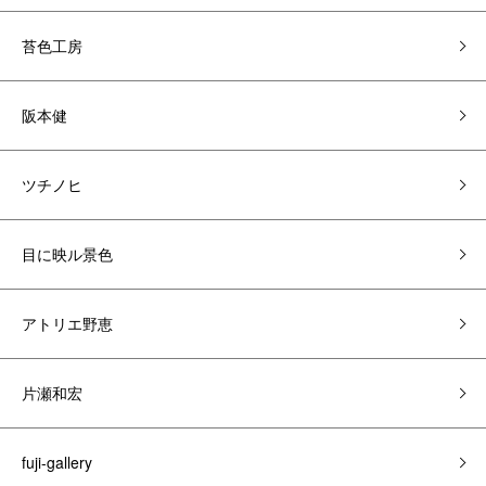
苔色工房
阪本健
ツチノヒ
目に映ル景色
アトリエ野恵
片瀬和宏
fuji-gallery