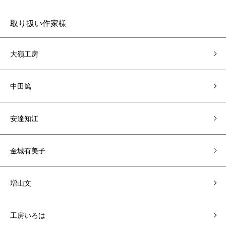
取り扱い作家様
大嶺工房
中田篤
安達知江
金城有美子
増山文
工房いろは