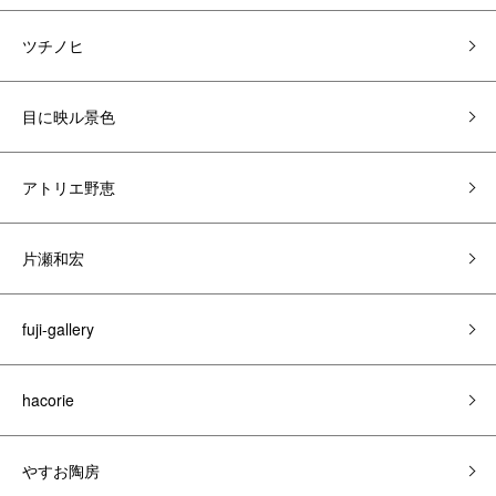
ツチノヒ
目に映ル景色
アトリエ野恵
片瀬和宏
fuji-gallery
hacorie
やすお陶房