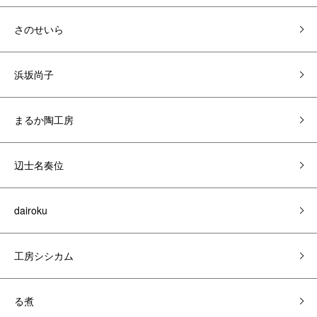
さのせいら
浜坂尚子
まるか陶工房
辺士名奏位
dairoku
工房シシカム
る煮