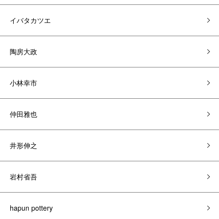
イバタカツエ
陶房大政
小林幸市
仲田雅也
井形伸之
岩村省吾
hapun pottery