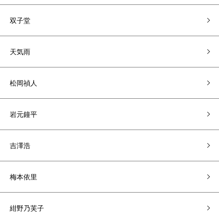
双子堂
天気雨
松岡禎人
岩元鐘平
吉澤浩
梅本依里
紺野乃芙子