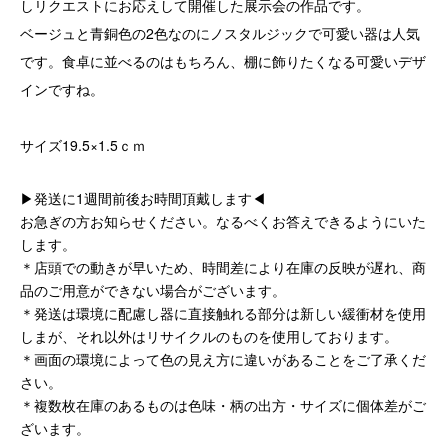
しリクエストにお応えして開催した展示会の作品です。
ベージュと青銅色の2色なのにノスタルジックで可愛い器は人気
です。食卓に並べるのはもちろん、棚に飾りたくなる可愛いデザ
インですね。
サイズ19.5×1.5ｃｍ
▶発送に1週間前後お時間頂戴します◀
お急ぎの方お知らせください。なるべくお答えできるようにいた
します。
＊店頭での動きが早いため、時間差により在庫の反映が遅れ、商
品のご用意ができない場合がございます。
＊発送は環境に配慮し器に直接触れる部分は新しい緩衝材を使用
しまが、それ以外はリサイクルのものを使用しております。
＊画面の環境によって色の見え方に違いがあることをご了承くだ
さい。
＊複数枚在庫のあるものは色味・柄の出方・サイズに個体差がご
ざいます。