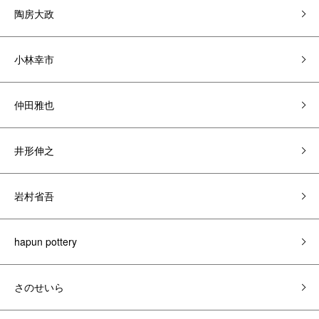
陶房大政
小林幸市
仲田雅也
井形伸之
岩村省吾
hapun pottery
さのせいら