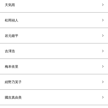
天気雨
松岡禎人
岩元鐘平
吉澤浩
梅本依里
紺野乃芙子
國吉真由美