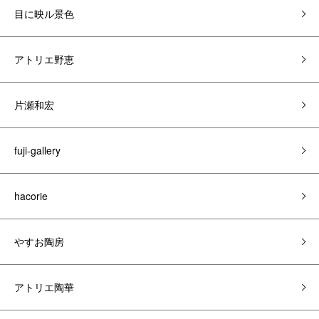
目に映ル景色
アトリエ野恵
片瀬和宏
fuji-gallery
hacorie
やすお陶房
アトリエ陶華