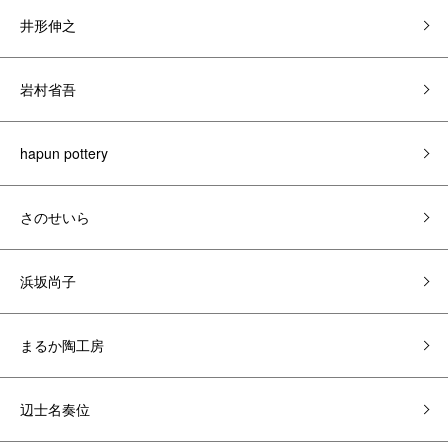
井形伸之
岩村省吾
hapun pottery
さのせいら
浜坂尚子
まるか陶工房
辺士名奏位