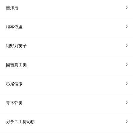
吉澤浩
梅本依里
紺野乃芙子
國吉真由美
杉尾信康
青木郁美
ガラス工房彩砂