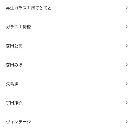
再生ガラス工房てとてと
ガラス工房橙
森田公亮
森田みほ
矢島操
宇田康介
ヴィンテージ