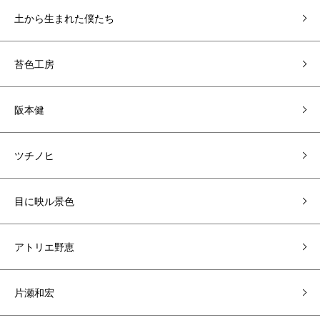
土から生まれた僕たち
苔色工房
阪本健
ツチノヒ
目に映ル景色
アトリエ野恵
片瀬和宏