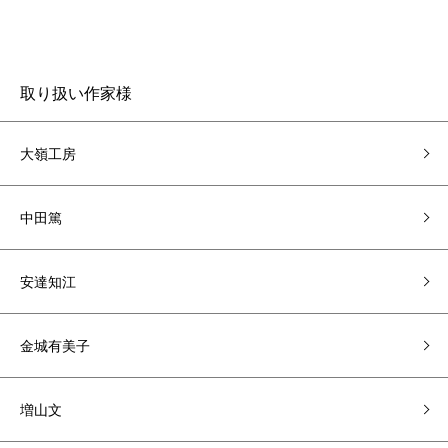
取り扱い作家様
大嶺工房
中田篤
安達知江
金城有美子
増山文