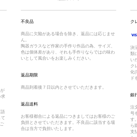
不良品
ク
商品に欠陥がある場合を除き、返品には応じませ
ん。
陶器ガラスなど作家の手作り作品の為、サイズ、
決
色は個体差があり、それも手作りならではの味わ
類
いとして風合いをお楽しみください。
い
ク
化
返品期限
ド
商品到着後７日以内とさせていただきます。
トが
銀
い求
返品送料
注
言語
号
お客様都合による返品につきましてはお客様のご
して
す
負担とさせていただきます。不良品に該当する場
ご
ら
合は当方で負担いたします。
支