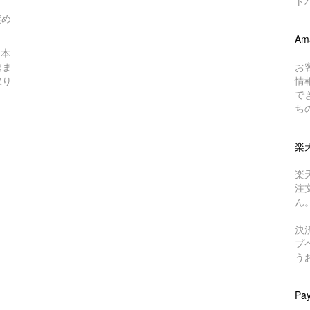
ト
奨め
Am
日本
送ま
お
取り
情
で
ち
楽
楽
注
ん
決
プ
う
Pa