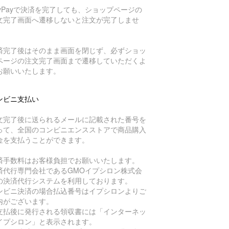
ayPayで決済を完了しても、ショップページの
文完了画面へ遷移しないと注文が完了しませ
。
済完了後はそのまま画面を閉じず、必ずショッ
ページの注文完了画面まで遷移していただくよ
お願いいたします。
ンビニ支払い
文完了後に送られるメールに記載された番号を
って、全国のコンビニエンスストアで商品購入
金を支払うことができます。
済手数料はお客様負担でお願いいたします。
済代行専門会社であるGMOイプシロン株式会
の決済代行システムを利用しております。
ンビニ決済の場合払込番号はイプシロンよりご
内がございます。
支払後に発行される領収書には「インターネッ
イプシロン」と表示されます。