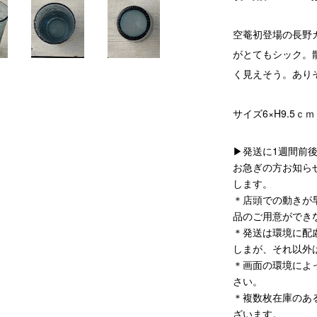
空菴初登場の長野
がとてもシック。
く見えそう。あり
サイズ6×H9.5ｃｍ
▶発送に1週間前
お急ぎの方お知ら
します。
＊店頭での動きが
品のご用意ができ
＊発送は環境に配
しまが、それ以外
＊画面の環境によ
さい。
＊複数枚在庫のあ
ざいます。