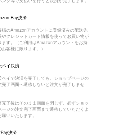
バンク等で支払いを行うと決済が完了します。
azon Pay決済
客様のAmazonアカウントに登録済みの配送先
報やクレジットカード情報を使ってお買い物が
きます。（ご利用はAmazonアカウントをお持
のお客様に限ります。）
天ペイ決済
天ペイで決済を完了しても、ショップページの
文完了画面へ遷移しないと注文が完了しませ
。
済完了後はそのまま画面を閉じず、必ずショッ
ページの注文完了画面まで遷移していただくよ
お願いいたします。
yPay決済