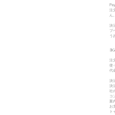
P
注
ん
決
プ
う
コ
注
使
代
決
決
社
コ
案
お
ト