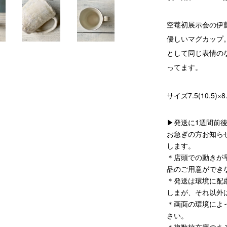
空菴初展示会の伊
優しいマグカップ
として同じ表情の
ってます。
サイズ7.5(10.5)×
▶発送に1週間前
お急ぎの方お知ら
します。
＊店頭での動きが
品のご用意ができ
＊発送は環境に配
しまが、それ以外
＊画面の環境によ
さい。