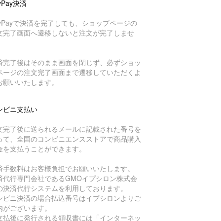
yPay決済
ayPayで決済を完了しても、ショップページの
文完了画面へ遷移しないと注文が完了しませ
。
済完了後はそのまま画面を閉じず、必ずショッ
ページの注文完了画面まで遷移していただくよ
お願いいたします。
ンビニ支払い
文完了後に送られるメールに記載された番号を
って、全国のコンビニエンスストアで商品購入
金を支払うことができます。
済手数料はお客様負担でお願いいたします。
済代行専門会社であるGMOイプシロン株式会
の決済代行システムを利用しております。
ンビニ決済の場合払込番号はイプシロンよりご
内がございます。
支払後に発行される領収書には「インターネッ