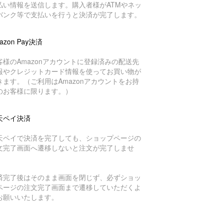
払い情報を送信します。購入者様がATMやネッ
バンク等で支払いを行うと決済が完了します。
azon Pay決済
客様のAmazonアカウントに登録済みの配送先
報やクレジットカード情報を使ってお買い物が
きます。（ご利用はAmazonアカウントをお持
のお客様に限ります。）
天ペイ決済
天ペイで決済を完了しても、ショップページの
文完了画面へ遷移しないと注文が完了しませ
。
済完了後はそのまま画面を閉じず、必ずショッ
ページの注文完了画面まで遷移していただくよ
お願いいたします。