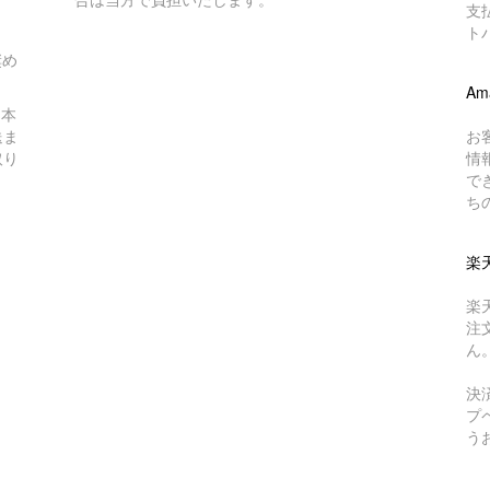
支
ト
奨め
Am
日本
送ま
お
取り
情
で
ち
楽
楽
注
ん
決
プ
う