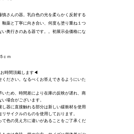
藤慎さんの器。乳白色の光を柔らかく反射する
。釉薬と丁寧に向き合い、何度も塗り重ね１つ
ない奥行きのある器です。。初展示会価格にな
8.5ｃｍ
後お時間頂戴します◀
せください。なるべくお答えできるようにいた
早いため、時間差により在庫の反映が遅れ、商
ない場合がございます。
慮し器に直接触れる部分は新しい緩衝材を使用
はリサイクルのものを使用しております。
って色の見え方に違いがあることをご了承くだ