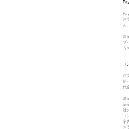
Pa
P
注
ん
決
プ
う
コ
注
使
代
決
決
社
コ
案
お