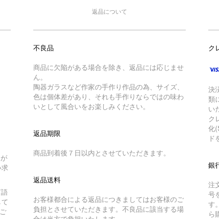
返品について
不良品
ク
商品に欠陥がある場合を除き、返品には応じませ
ん。
陶器ガラスなど作家の手作り作品の為、サイズ、
決
色は個体差があり、それも手作りならではの味わ
類
いとして風合いをお楽しみください。
い
ク
化
返品期限
ド
商品到着後７日以内とさせていただきます。
トが
銀
い求
返品送料
注
言語
号
お客様都合による返品につきましてはお客様のご
して
す
負担とさせていただきます。不良品に該当する場
ご
ら
合は当方で負担いたします。