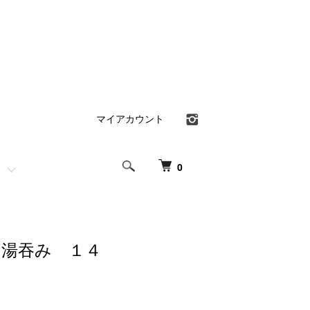
マイアカウント
0
お湯吞み １４