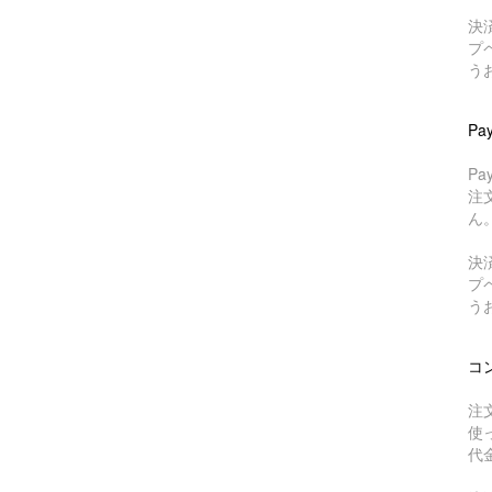
決
プ
う
Pa
P
注
ん
決
プ
う
コ
注
使
代