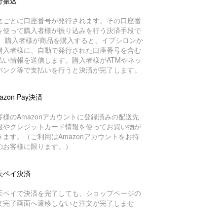
行振込
文ごとに口座番号が発行されます。その口座番
を使って購入者様が振り込みを行う決済手段で
。 購入者様が商品を購入すると、イプシロンか
購入者様に、自動で発行された口座番号を含む
払い情報を送信します。購入者様がATMやネッ
バンク等で支払いを行うと決済が完了します。
azon Pay決済
客様のAmazonアカウントに登録済みの配送先
報やクレジットカード情報を使ってお買い物が
きます。（ご利用はAmazonアカウントをお持
のお客様に限ります。）
天ペイ決済
天ペイで決済を完了しても、ショップページの
文完了画面へ遷移しないと注文が完了しませ
。