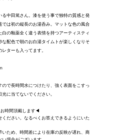
いる中田篤さん。漆を使う事で独特の質感と発
菴では初の縦長のお湯呑み。マットな色の風合
た白の釉薬全く違う表情を持つアーティスティ
妙な配色で朝のお白湯タイムトが楽しくなりそ
のレターも入ってます。
ｍ
すので長時間水につけたり、強く表面をこすっ
日光に当てないでください。
後お時間頂戴します◀
せください。なるべくお答えできるようにいた
早いため、時間差により在庫の反映が遅れ、商
ない場合がございます。