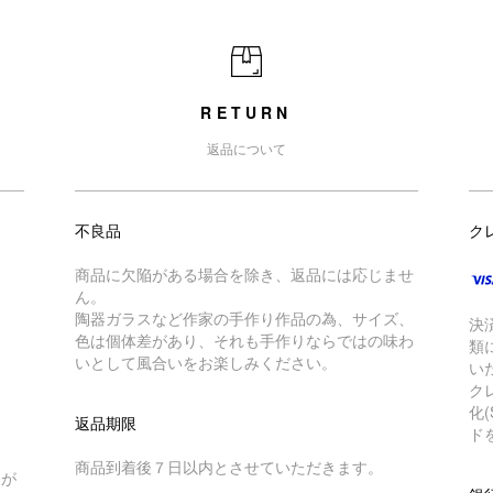
RETURN
返品について
不良品
ク
商品に欠陥がある場合を除き、返品には応じませ
ん。
陶器ガラスなど作家の手作り作品の為、サイズ、
決
色は個体差があり、それも手作りならではの味わ
類
いとして風合いをお楽しみください。
い
ク
化
返品期限
ド
商品到着後７日以内とさせていただきます。
トが