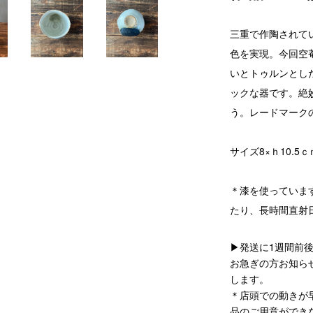
三重で作陶されて
色を実現。今回空
いとトゥルンとし
ックな器です。絶
う。レードマーク
サイズ8×ｈ10.5ｃ
＊漆を使っていま
たり、長時間直射
▶発送に1週間前
お急ぎの方お知ら
します。
＊店頭での動きが
品のご用意ができ