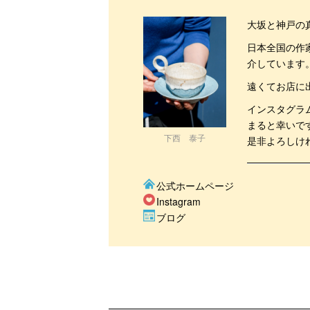
大坂と神戸の
日本全国の作
介しています
遠くてお店に
インスタグラ
まると幸いで
下西 泰子
是非よろしけ
公式ホームページ
Instagram
ブログ