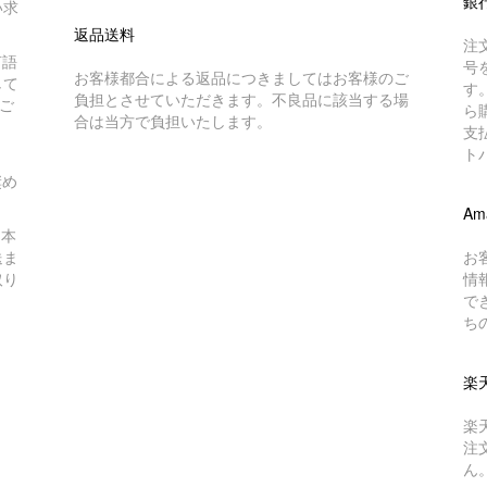
銀
い求
返品送料
注
言語
号
お客様都合による返品につきましてはお客様のご
して
す
負担とさせていただきます。不良品に該当する場
ご
ら
合は当方で負担いたします。
支
ト
奨め
Am
日本
送ま
お
取り
情
で
ち
楽
楽
注
ん