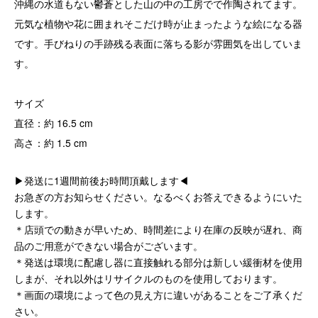
沖縄の水道もない鬱蒼とした山の中の工房でで作陶されてます。
元気な植物や花に囲まれそこだけ時が止まったような絵になる器
です。手びねりの手跡残る表面に落ちる影が雰囲気を出していま
す。
サイズ
直径：約 16.5 cm
高さ：約 1.5 cm
▶発送に1週間前後お時間頂戴します◀
お急ぎの方お知らせください。なるべくお答えできるようにいた
します。
＊店頭での動きが早いため、時間差により在庫の反映が遅れ、商
品のご用意ができない場合がございます。
＊発送は環境に配慮し器に直接触れる部分は新しい緩衝材を使用
しまが、それ以外はリサイクルのものを使用しております。
＊画面の環境によって色の見え方に違いがあることをご了承くだ
さい。