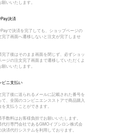
お願いいたします。
yPay決済
ayPayで決済を完了しても、ショップページの
文完了画面へ遷移しないと注文が完了しませ
。
済完了後はそのまま画面を閉じず、必ずショッ
ページの注文完了画面まで遷移していただくよ
お願いいたします。
ンビニ支払い
文完了後に送られるメールに記載された番号を
って、全国のコンビニエンスストアで商品購入
金を支払うことができます。
済手数料はお客様負担でお願いいたします。
済代行専門会社であるGMOイプシロン株式会
の決済代行システムを利用しております。