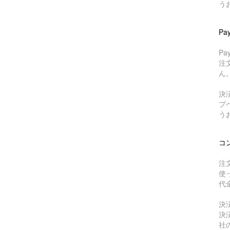
う
Pa
P
注
ん
決
プ
う
コ
注
使
代
決
決
社