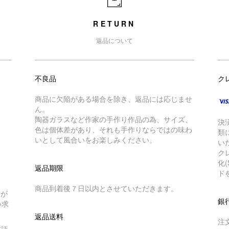
RETURN
返品について
不良品
ク
商品に欠陥がある場合を除き、返品には応じませ
ん。
陶器ガラスなど作家の手作り作品の為、サイズ、
決
色は個体差があり、それも手作りならではの味わ
類
いとして風合いをお楽しみください。
い
ク
化
返品期限
ド
商品到着後７日以内とさせていただきます。
トが
銀
い求
返品送料
注