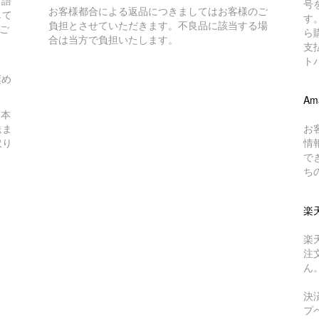
言語
号
お客様都合による返品につきましてはお客様のご
して
す
負担とさせていただきます。不良品に該当する場
ご
ら
合は当方で負担いたします。
支
ト
奨め
Am
日本
送ま
お
取り
情
で
ち
楽
楽
注
ん
決
プ