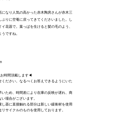
話になり人気の高かった赤木陶房さんが赤木三
しぶりに空菴に戻ってきてくださいました。し
イイ花器で。葉っぱを生けると髪の毛のよう、
ようですね。
cm
後お時間頂戴します◀
せください。なるべくお答えできるようにいた
早いため、時間差により在庫の反映が遅れ、商
ない場合がございます。
慮し器に直接触れる部分は新しい緩衝材を使用
はリサイクルのものを使用しております。