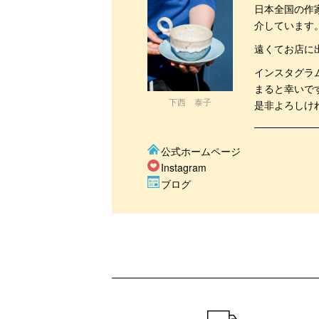
日本全国の作
介しています
遠くてお店に
インスタグラ
まると幸いで
下西 泰子
是非よろしけ
公式ホームページ
Instagram
ブログ
ショッピングガイド