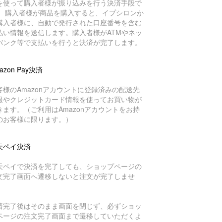
を使って購入者様が振り込みを行う決済手段で
。 購入者様が商品を購入すると、イプシロンか
購入者様に、自動で発行された口座番号を含む
払い情報を送信します。購入者様がATMやネッ
バンク等で支払いを行うと決済が完了します。
azon Pay決済
客様のAmazonアカウントに登録済みの配送先
報やクレジットカード情報を使ってお買い物が
きます。（ご利用はAmazonアカウントをお持
のお客様に限ります。）
天ペイ決済
天ペイで決済を完了しても、ショップページの
文完了画面へ遷移しないと注文が完了しませ
。
済完了後はそのまま画面を閉じず、必ずショッ
ページの注文完了画面まで遷移していただくよ