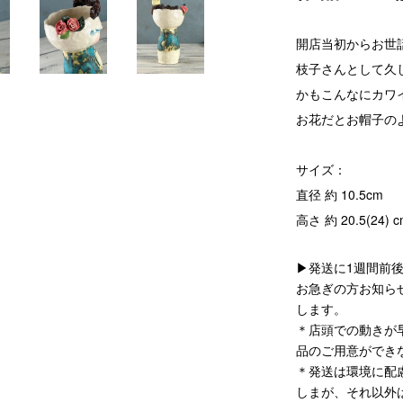
開店当初からお世
枝子さんとして久
かもこんなにカワ
お花だとお帽子の
サイズ：
直径 約 10.5cm
高さ 約 20.5(24) 
▶発送に1週間前
お急ぎの方お知ら
します。
＊店頭での動きが
品のご用意ができ
＊発送は環境に配
しまが、それ以外