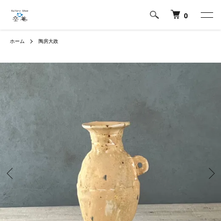
0
ホーム
陶房大政