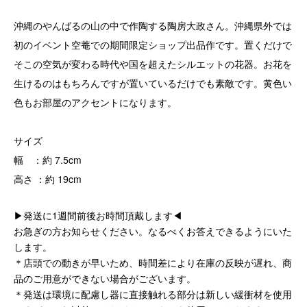
沖縄のやんばるの山の中で作陶する陶房大政さん。沖縄県外では
初のイベント空菴での期間限定ショップ出品作です。置くだけで
そこの空気が変わる時代や国を超えたシルエットの花器。お花を
生けるのはもちろんですが置いているだけでも素敵です。黄色い
色もお部屋のアクセントになります。
サイズ
幅 ：約 7.5cm
高さ ：約 19cm
▶発送に1週間前後お時間頂戴します◀
お急ぎの方お知らせください。なるべくお答えできるようにいた
します。
＊店頭での動きが早いため、時間差により在庫の反映が遅れ、商
品のご用意ができない場合がございます。
＊発送は環境に配慮し器に直接触れる部分は新しい緩衝材を使用