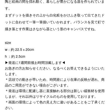
陶と絵画の間を揺れ動く、暮らしが豊かになる器を作られていま
す。
まずドットを描きその上から白化粧をかけふき取って出てきたド
ットに合わせて一筆一筆描いていかれます。バランスを見て釘で
掻き落とす作業はさながら器という形のキャンバスですね。
size
w：約 22.5ｘ20cm
h ：約 2.5cm
▶発送に1週間前後お時間頂戴します◀
お急ぎの方お知らせください。なるべくお答えできるようにいた
します。
＊店頭での動きが早いため、時間差により在庫の反映が遅れ、商
品のご用意ができない場合がございます。
＊発送は環境に配慮し器に直接触れる部分は新しい緩衝材を使用
しまが、それ以外はリサイクルのものを使用しております。
＊画面の環境によって色の見え方に違いがあることをご了承くだ
さい。