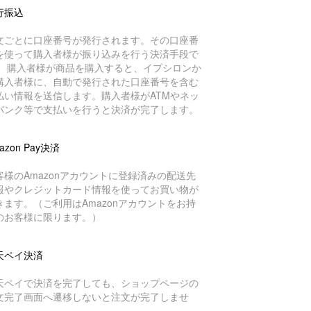
行振込
文ごとに口座番号が発行されます。その口座番
を使って購入者様が振り込みを行う決済手段で
。 購入者様が商品を購入すると、イプシロンか
購入者様に、自動で発行された口座番号を含む
払い情報を送信します。購入者様がATMやネッ
バンク等で支払いを行うと決済が完了します。
azon Pay決済
客様のAmazonアカウントに登録済みの配送先
報やクレジットカード情報を使ってお買い物が
きます。（ご利用はAmazonアカウントをお持
のお客様に限ります。）
天ペイ決済
天ペイで決済を完了しても、ショップページの
文完了画面へ遷移しないと注文が完了しませ
。