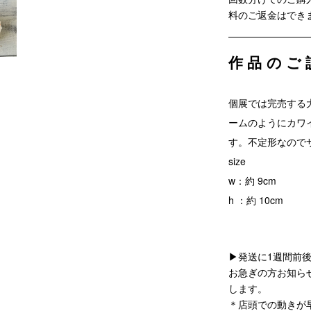
料のご返金はでき
作品のご
個展では完売する大
ームのようにカワ
す。不定形なので
size
w：約 9cm
h ：約 10cm
▶発送に1週間前
お急ぎの方お知ら
します。
＊店頭での動きが