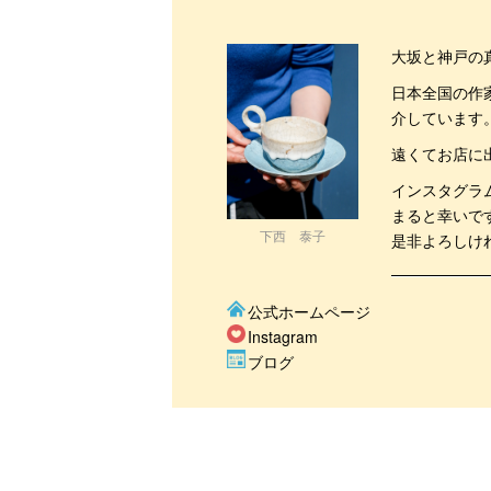
大坂と神戸の
日本全国の作
介しています
遠くてお店に
インスタグラ
まると幸いで
下西 泰子
是非よろしけ
公式ホームページ
Instagram
ブログ