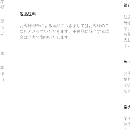
トが
銀
い求
返品送料
注
言語
号
お客様都合による返品につきましてはお客様のご
して
す
負担とさせていただきます。不良品に該当する場
ご
ら
合は当方で負担いたします。
支
ト
奨め
Am
日本
送ま
お
取り
情
で
ち
楽
楽
注
ん