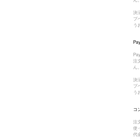
決
プ
う
Pa
P
注
ん
決
プ
う
コ
注
使
代