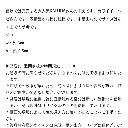
個展では完売する大人気KATURAさんの干支です。カワイイ ヘ
ビさんです。表情豊かな目に注目です。不定形なのでサイズはあ
くまでも参考です。
size
w：約 6cm
h ：約 6.5cm
▶発送に1週間前後お時間頂戴します◀
お急ぎの方お知らせください。なるべくお答えできるようにいた
します。
＊店頭での動きが早いため、時間差により在庫の反映が遅れ、商
品のご用意ができない場合がございます。
＊発送は環境に配慮し器に直接触れる部分は新しい緩衝材を使用
しまが、それ以外はリサイクルのものを使用しております。
＊画面の環境によって色の見え方に違いがあることをご了承くだ
さい。
＊複数枚在庫のあるものは色味・柄の出方・サイズに個体差がご