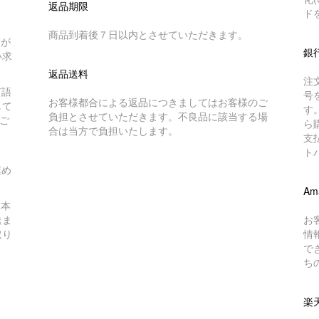
返品期限
ド
商品到着後７日以内とさせていただきます。
トが
銀
い求
返品送料
注
言語
号
お客様都合による返品につきましてはお客様のご
して
す
負担とさせていただきます。不良品に該当する場
ご
ら
合は当方で負担いたします。
支
ト
奨め
Am
日本
送ま
お
取り
情
で
ち
楽