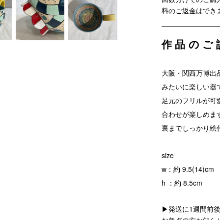
料のご返金はでき
作品のご
大阪・関西万博出
みたいに楽しい器
足元のフリルが可
合わせが楽しめま
裏までしっかり絵
size
w：約 9.5(14)cm
h ：約 8.5cm
▶発送に1週間前