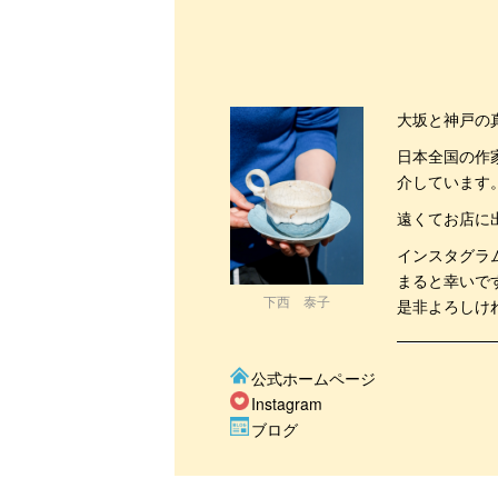
大坂と神戸の
日本全国の作
介しています
遠くてお店に
インスタグラ
まると幸いで
下西 泰子
是非よろしけ
公式ホームページ
Instagram
ブログ