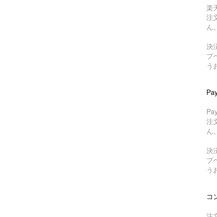
楽
注
ん
決
プ
う
Pa
P
注
ん
決
プ
う
コ
注