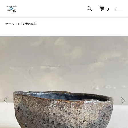
0
ホーム
辺士名奏位