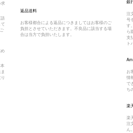
銀
い求
返品送料
注
言語
号
お客様都合による返品につきましてはお客様のご
して
す
負担とさせていただきます。不良品に該当する場
ご
ら
合は当方で負担いたします。
支
ト
奨め
Am
日本
送ま
お
取り
情
で
ち
楽
楽
注
ん