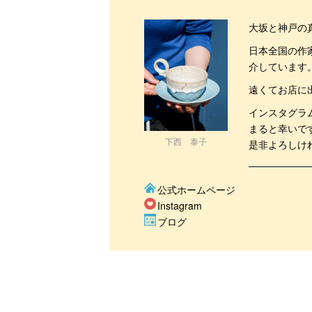
大坂と神戸の
日本全国の作
介しています
遠くてお店に
インスタグラ
まると幸いで
下西 泰子
是非よろしけ
公式ホームページ
Instagram
ブログ