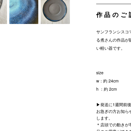
作品のご
サンフランシスコで
る煮さんの作品が
い軽い器です。
size
w：約 24cm
h ：約 2cm
▶発送に1週間前
お急ぎの方お知ら
します。
＊店頭での動きが