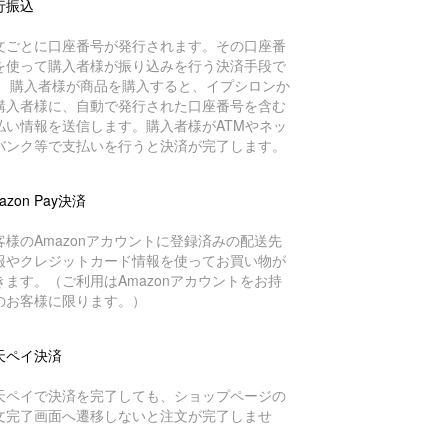
行振込
文ごとに口座番号が発行されます。その口座番
を使って購入者様が振り込みを行う決済手段で
。 購入者様が商品を購入すると、イプシロンか
購入者様に、自動で発行された口座番号を含む
払い情報を送信します。購入者様がATMやネッ
バンク等で支払いを行うと決済が完了します。
azon Pay決済
客様のAmazonアカウントに登録済みの配送先
報やクレジットカード情報を使ってお買い物が
きます。（ご利用はAmazonアカウントをお持
のお客様に限ります。）
天ペイ決済
天ペイで決済を完了しても、ショップページの
文完了画面へ遷移しないと注文が完了しませ
。