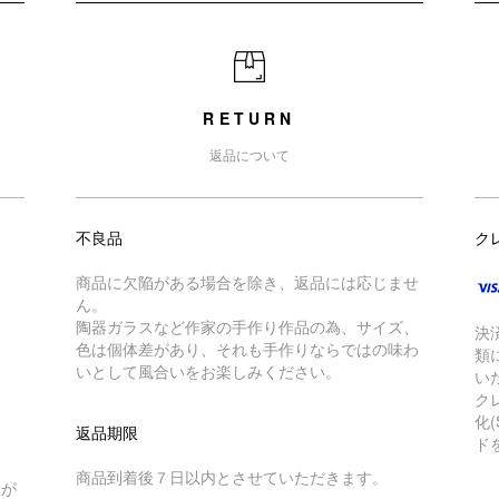
RETURN
返品について
不良品
ク
商品に欠陥がある場合を除き、返品には応じませ
ん。
陶器ガラスなど作家の手作り作品の為、サイズ、
決
色は個体差があり、それも手作りならではの味わ
類
いとして風合いをお楽しみください。
い
ク
化
返品期限
ド
商品到着後７日以内とさせていただきます。
トが