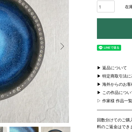
在
▶ 返品について
▶ 特定商取引法
▶ 海外からのお
▶ この作品につ
▷ 作家様 作品一
回数分けてのご購
料のご返金はでき