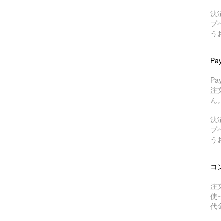
決
プ
う
Pa
P
注
ん
決
プ
う
コ
注
使
代