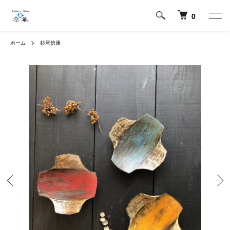
0
ホーム
杉尾信康