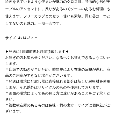
絵画を見ているような佇まいが魅力のクロス皿。特徴的な形がテ
ーブルのアクセントに。反りがあるのでソースのあるお料理にも
使えます。フリーカップとのセット使いも素敵。同じ器は一つと
してないのも魅力。一期一会です。
サイズ14×14×3ｃｍ
▶発送に1週間前後お時間頂戴します◀
お急ぎの方お知らせください。なるべくお答えできるようにいた
します。
＊店頭での動きが早いため、時間差により在庫の反映が遅れ、商
品のご用意ができない場合がございます。
＊発送は環境に配慮し器に直接触れる部分は新しい緩衝材を使用
しまが、それ以外はリサイクルのものを使用しております。
＊画面の環境によって色の見え方に違いがあることをご了承くだ
さい。
＊複数枚在庫のあるものは色味・柄の出方・サイズに個体差がご
ざいます。