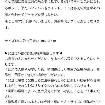
うな花畑に自由に燕の飛ぶ姿に見ているだけで幸せな気分になれ
るポット。平たいフォルムもポイント。ここはあえて焼き締めの
器と合わせてギャップを楽しみたい。
茶こし用の穴は開いていません。お茶時間がグッと楽しくなりま
す。
サイズ13(口取っ手含む19)×10ｃｍ
▶発送に1週間前後お時間頂戴します◀
お急ぎの方お知らせください。なるべくお答えできるようにいた
します。
＊店頭での動きが早いため、時間差により在庫の反映が遅れ、商
品のご用意ができない場合がございます。
＊発送は環境に配慮し器に直接触れる部分は新しい緩衝材を使用
しまが、それ以外はリサイクルのものを使用しております。
＊画面の環境によって色の見え方に違いがあることをご了承くだ
さい。
＊複数枚在庫のあるものは色味・柄の出方・サイズに個体差がご