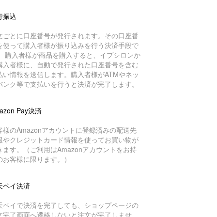
行振込
文ごとに口座番号が発行されます。その口座番
を使って購入者様が振り込みを行う決済手段で
。 購入者様が商品を購入すると、イプシロンか
購入者様に、自動で発行された口座番号を含む
払い情報を送信します。購入者様がATMやネッ
バンク等で支払いを行うと決済が完了します。
azon Pay決済
客様のAmazonアカウントに登録済みの配送先
報やクレジットカード情報を使ってお買い物が
きます。（ご利用はAmazonアカウントをお持
のお客様に限ります。）
天ペイ決済
天ペイで決済を完了しても、ショップページの
文完了画面へ遷移しないと注文が完了しませ