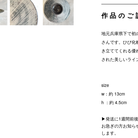
作品のご
地元兵庫県下で初
さんです。ひび化
き立ててくれる優
された美しいライ
size
w：約 13cm
h ：約 4.5cm
▶発送に1週間前
お急ぎの方お知ら
します。