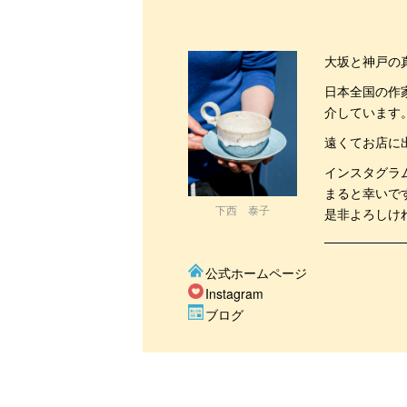
大坂と神戸の
日本全国の作
介しています
遠くてお店に
インスタグラ
まると幸いで
下西 泰子
是非よろしけ
公式ホームページ
Instagram
ブログ