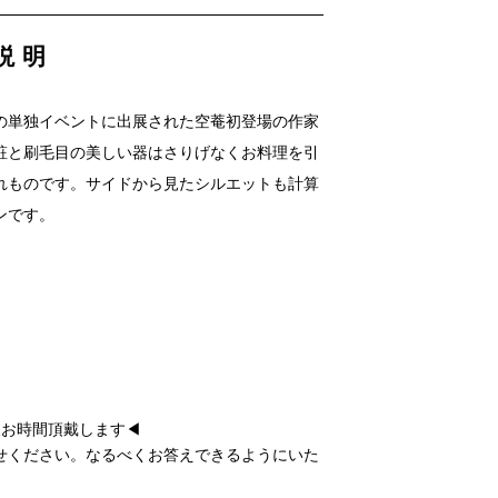
説明
の単独イベントに出展された空菴初登場の作家
粧と刷毛目の美しい器はさりげなくお料理を引
れものです。サイドから見たシルエットも計算
ンです。
後お時間頂戴します◀
せください。なるべくお答えできるようにいた