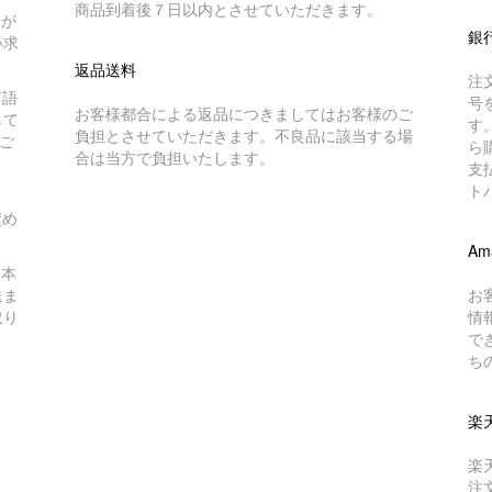
商品到着後７日以内とさせていただきます。
トが
銀
い求
返品送料
注
言語
号
お客様都合による返品につきましてはお客様のご
して
す
負担とさせていただきます。不良品に該当する場
ご
ら
合は当方で負担いたします。
支
ト
奨め
Am
日本
送ま
お
取り
情
で
ち
楽
楽
注