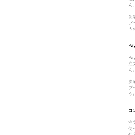
ん
決
プ
う
Pa
P
注
ん
決
プ
う
コ
注
使
代