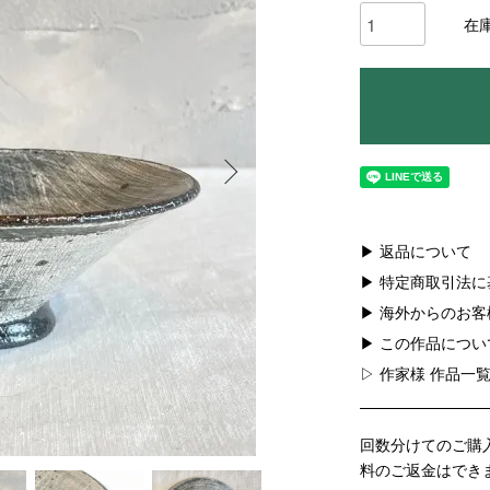
在
▶ 返品について
▶ 特定商取引法
▶ 海外からのお
▶ この作品につ
▷ 作家様 作品一
回数分けてのご購
料のご返金はでき